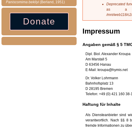
Paniscomima
bekilyi
(Berland, 1951)
s
Deprecated fun
a
as a 
g
/mnt/web118/c2
Donate
e
Impressum
Angaben gemäß § 5 TM
Dipl. Biol. Alexander Kroupa
Am Marstall 5
D 63456 Hanau
E-Mail:
kroupa@hymis.net
Dr. Volker Lohrmann
Bahnhofsplatz 13
D 28195 Bremen
Telefon: +49 (0) 421 160 38
Haftung für Inhalte
Als Diensteanbieter sind 
verantwortlich. Nach §§ 8 b
fremde Informationen zu übe