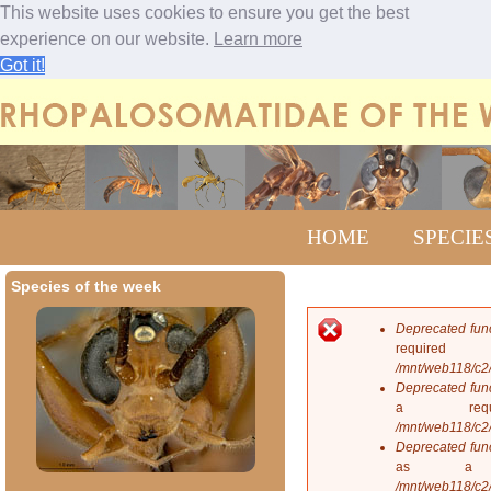
This website uses cookies to ensure you get the best
experience on our website.
Learn more
Got it!
Jump to navigation
M
HOME
SPECIE
a
i
n
Species of the week
m
e
Deprecated fun
n
E
requi
u
r
/mnt/web118/c2
r
Deprecated fun
o
a req
r
/mnt/web118/c2
m
Deprecated fun
e
as a 
s
/mnt/web118/c2