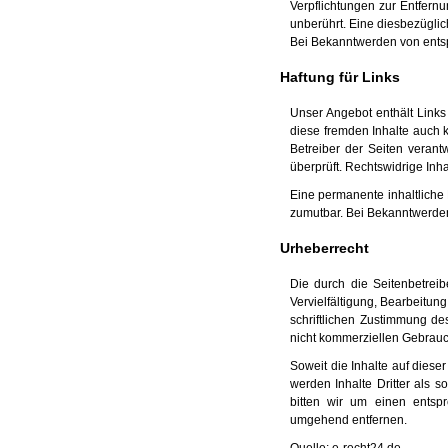
Verpflichtungen zur Entfern
unberührt. Eine diesbezüglic
Bei Bekanntwerden von ents
Haftung für Links
Unser Angebot enthält Links 
diese fremden Inhalte auch k
Betreiber der Seiten verant
überprüft. Rechtswidrige Inh
Eine permanente inhaltliche 
zumutbar. Bei Bekanntwerden
Urheberrecht
Die durch die Seitenbetreib
Vervielfältigung, Bearbeitu
schriftlichen Zustimmung de
nicht kommerziellen Gebrauch
Soweit die Inhalte auf diese
werden Inhalte Dritter als 
bitten wir um einen entsp
umgehend entfernen.
Quelle:
e-recht24.de